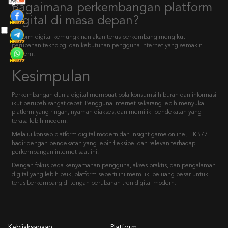
Bagaimana perkembangan platform
digital di masa depan?
Platform digital kemungkinan akan terus berkembang mengikuti
perubahan teknologi dan kebutuhan pengguna internet yang semakin
modern.
Kesimpulan
Perkembangan dunia digital membuat pola konsumsi hiburan dan informasi
ikut berubah sangat cepat. Pengguna internet sekarang lebih menyukai
platform yang ringan, nyaman diakses, dan memiliki pendekatan yang
terasa lebih modern.
Melalui konsep platform digital modern dan insight game online, HKB77
hadir dengan pendekatan yang lebih fleksibel dan relevan terhadap
perkembangan internet saat ini.
Dengan fokus pada kenyamanan pengguna, akses praktis, dan pengalaman
digital yang lebih baik, platform seperti ini memiliki peluang besar untuk
terus berkembang di tengah perubahan tren digital modern.
Kebijaksanaan
Platform