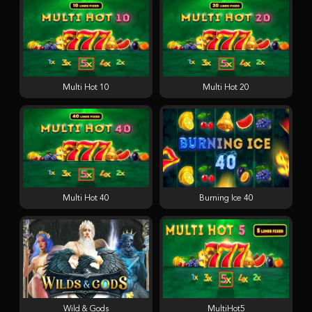
Multi Hot 10
Multi Hot 20
Multi Hot 40
Burning Ice 40
Wild & Gods
MultiHot5