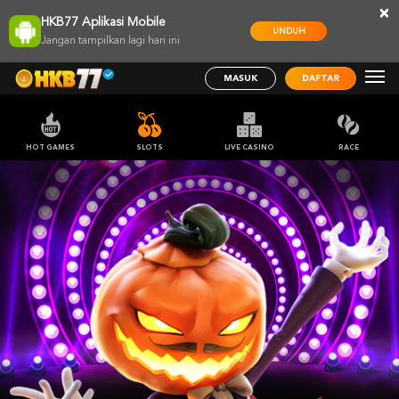
×
HKB77 Aplikasi Mobile
UNDUH
Jangan tampilkan lagi hari ini
MASUK
DAFTAR
HOT GAMES
SLOTS
LIVE CASINO
RACE