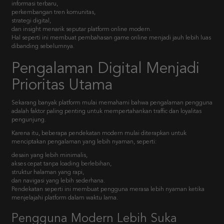
informasi terbaru,
perkembangan tren komunitas,
strategi digital,
dan insight menarik seputar platform online modern.
Hal seperti ini membuat pembahasan game online menjadi jauh lebih luas
dibanding sebelumnya.
Pengalaman Digital Menjadi
Prioritas Utama
Sekarang banyak platform mulai memahami bahwa pengalaman pengguna
adalah faktor paling penting untuk mempertahankan traffic dan loyalitas
pengunjung.
Karena itu, beberapa pendekatan modern mulai diterapkan untuk
menciptakan pengalaman yang lebih nyaman, seperti:
desain yang lebih minimalis,
akses cepat tanpa loading berlebihan,
struktur halaman yang rapi,
dan navigasi yang lebih sederhana.
Pendekatan seperti ini membuat pengguna merasa lebih nyaman ketika
menjelajahi platform dalam waktu lama.
Pengguna Modern Lebih Suka