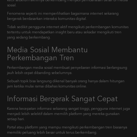
kecil sebelum akhirnya berkembang menjadi pembahasan besar di media
sosial.
Fenomena seperti ini memperlihatkan bagaimana internet sekarang
bergerak berdasarkan interaksi komunitas digital.
Tidak sedikit pengguna internet aktif mengikuti perkembangan komunitas
tertentu untuk mendapatkan insight baru atau sekadar mengikuti tren
yang sedang berkembang.
Media Sosial Membantu
Perkembangan Tren
Perkembangan media sosial membuat penyebaran informasi berlangsung
jauh lebih cepat dibanding sebelumnya.
Sebuah topik bisa langsung dikenal banyak orang hanya dalam hitungan
jam ketika mulai ramai dibahas komunitas online.
Informasi Bergerak Sangat Cepat
Karena kecepatan informasi sekarang sangat tinggi, pengguna internet juga
menjadi lebih selektif dalam memilih platform yang mereka gunakan
setiap hari.
Portal atau platform yang mampu mengikuti perkembangan tren biasanya
memiliki peluang lebih besar untuk terus berkembang.