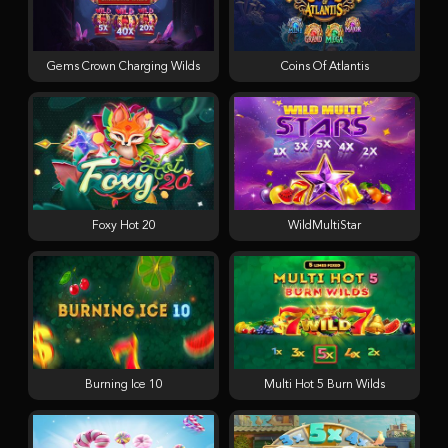
Gems Crown Charging Wilds
Coins Of Atlantis
Foxy Hot 20
WildMultiStar
Burning Ice 10
Multi Hot 5 Burn Wilds