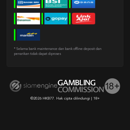
* Selama bank maintenance dan bank offline deposit dan
penarikan tidak dapat diproses
©2026 HKB77. Hak cipta dilindungi | 18+