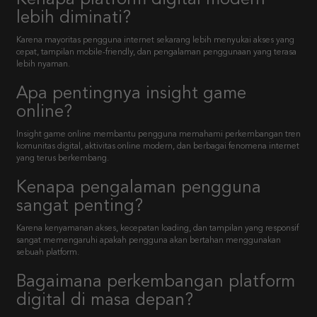
lebih diminati?
Karena mayoritas pengguna internet sekarang lebih menyukai akses yang
cepat, tampilan mobile-friendly, dan pengalaman penggunaan yang terasa
lebih nyaman.
Apa pentingnya insight game
online?
Insight game online membantu pengguna memahami perkembangan tren
komunitas digital, aktivitas online modern, dan berbagai fenomena internet
yang terus berkembang.
Kenapa pengalaman pengguna
sangat penting?
Karena kenyamanan akses, kecepatan loading, dan tampilan yang responsif
sangat memengaruhi apakah pengguna akan bertahan menggunakan
sebuah platform.
Bagaimana perkembangan platform
digital di masa depan?