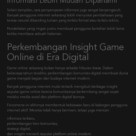
Informasi Lebih Mudah Dipahami
Selain tampilan, cara penyampaian informasi juga sangat berpengaruh.
Banyak pengguna internet sekarang lebih menyukai pembahasan yang
terasa natural dibanding tulisan yang terlalu formal atau terlalu teknis.
Pendekatan yang ringan justru membuat pengguna bertahan lebih lama
ketika membaca sebuah halaman.
Perkembangan Insight Game
Online di Era Digital
Game online sekarang bukan hanya sekadar hiburan biasa. Dalam
beberapa tahun terakhir, perkembangan komunitas digital membuat dunia
game menjadi bagian dari budaya internet modern.
Banyak pengguna internet mulai tertarik mengikuti berbagai insight
seputar game online karena komunitasnya berkembang sangat cepat
melalui media sosial dan platform digital lainnya.
Fenomena ini akhirnya membentuk kebiasaan baru di kalangan pengguna
internet aktif. Mereka tidak hanya bermain, tetapi juga mencari:
informasi terbaru,
perkembangan tren komunitas,
strategi digital,
dan insight menarik seputar platform online modern.