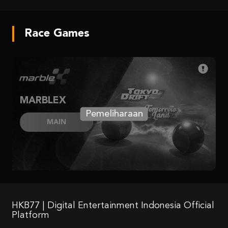
Race Games
MARBLEX
MAIN
HKB77 | Digital Entertainment Indonesia Official
Platform