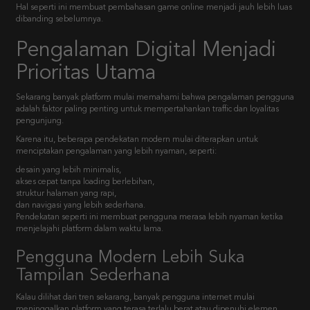
Hal seperti ini membuat pembahasan game online menjadi jauh lebih luas
dibanding sebelumnya.
Pengalaman Digital Menjadi
Prioritas Utama
Sekarang banyak platform mulai memahami bahwa pengalaman pengguna
adalah faktor paling penting untuk mempertahankan traffic dan loyalitas
pengunjung.
Karena itu, beberapa pendekatan modern mulai diterapkan untuk
menciptakan pengalaman yang lebih nyaman, seperti:
desain yang lebih minimalis,
akses cepat tanpa loading berlebihan,
struktur halaman yang rapi,
dan navigasi yang lebih sederhana.
Pendekatan seperti ini membuat pengguna merasa lebih nyaman ketika
menjelajahi platform dalam waktu lama.
Pengguna Modern Lebih Suka
Tampilan Sederhana
Kalau dilihat dari tren sekarang, banyak pengguna internet mulai
meninggalkan platform yang terasa terlalu berat atau dipenuhi elemen