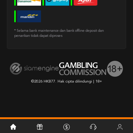
* Selama bank maintenance dan bank offline deposit dan
penarikan tidak dapat diproses
©2026 HKB77. Hak cipta dilindungi | 18+