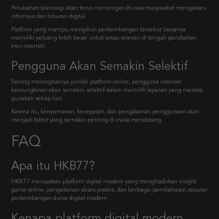
Perubahan teknologi akan terus memengaruhi cara masyarakat mengakses
informasi dan hiburan digital.
Platform yang mampu mengikuti perkembangan tersebut biasanya
memiliki peluang lebih besar untuk tetap relevan di tengah perubahan
tren internet.
Pengguna Akan Semakin Selektif
Seiring meningkatnya jumlah platform online, pengguna internet
kemungkinan akan semakin selektif dalam memilih layanan yang mereka
gunakan setiap hari.
Karena itu, kenyamanan, kecepatan, dan pengalaman penggunaan akan
menjadi faktor yang semakin penting di masa mendatang.
FAQ
Apa itu HKB77?
HKB77 merupakan platform digital modern yang menghadirkan insight
game online, pengalaman akses praktis, dan berbagai pembahasan seputar
perkembangan dunia digital modern.
Kenapa platform digital modern