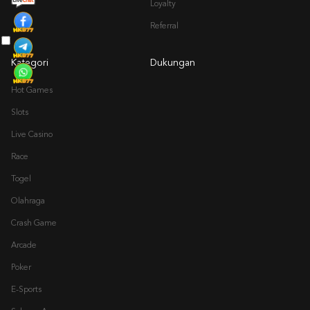
Loyalty
Referral
Kategori
Dukungan
Hot Games
Slots
Live Casino
Race
Togel
Olahraga
Crash Game
Arcade
Poker
E-Sports