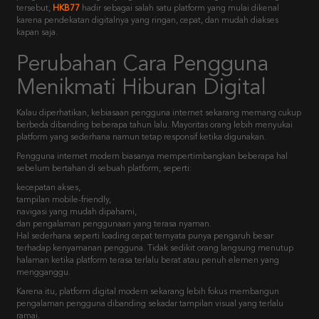
tersebut,
HKB77
hadir sebagai salah satu platform yang mulai dikenal
karena pendekatan digitalnya yang ringan, cepat, dan mudah diakses
kapan saja.
Perubahan Cara Pengguna
Menikmati Hiburan Digital
Kalau diperhatikan, kebiasaan pengguna internet sekarang memang cukup
berbeda dibanding beberapa tahun lalu. Mayoritas orang lebih menyukai
platform yang sederhana namun tetap responsif ketika digunakan.
Pengguna internet modern biasanya mempertimbangkan beberapa hal
sebelum bertahan di sebuah platform, seperti:
kecepatan akses,
tampilan mobile-friendly,
navigasi yang mudah dipahami,
dan pengalaman penggunaan yang terasa nyaman.
Hal sederhana seperti loading cepat ternyata punya pengaruh besar
terhadap kenyamanan pengguna. Tidak sedikit orang langsung menutup
halaman ketika platform terasa terlalu berat atau penuh elemen yang
mengganggu.
Karena itu, platform digital modern sekarang lebih fokus membangun
pengalaman pengguna dibanding sekadar tampilan visual yang terlalu
ramai.