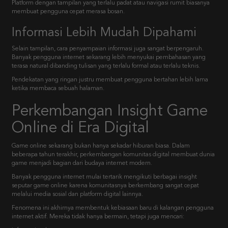
Platform dengan tampilan yang terlalu padat atau navigasi rumit biasanya
membuat pengguna cepat merasa bosan.
Informasi Lebih Mudah Dipahami
Selain tampilan, cara penyampaian informasi juga sangat berpengaruh.
Banyak pengguna internet sekarang lebih menyukai pembahasan yang
terasa natural dibanding tulisan yang terlalu formal atau terlalu teknis.
Pendekatan yang ringan justru membuat pengguna bertahan lebih lama
ketika membaca sebuah halaman.
Perkembangan Insight Game
Online di Era Digital
Game online sekarang bukan hanya sekadar hiburan biasa. Dalam
beberapa tahun terakhir, perkembangan komunitas digital membuat dunia
game menjadi bagian dari budaya internet modern.
Banyak pengguna internet mulai tertarik mengikuti berbagai insight
seputar game online karena komunitasnya berkembang sangat cepat
melalui media sosial dan platform digital lainnya.
Fenomena ini akhirnya membentuk kebiasaan baru di kalangan pengguna
internet aktif. Mereka tidak hanya bermain, tetapi juga mencari: