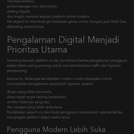
informasi terbaru,
perkembangan tren komunitas,
strategi digital,
dan insight menarik seputar platform online modern.
Hal seperti ini membuat pembahasan game online menjadi jauh lebih luas
dibanding sebelumnya.
Pengalaman Digital Menjadi
Prioritas Utama
Sekarang banyak platform mulai memahami bahwa pengalaman pengguna
adalah faktor paling penting untuk mempertahankan traffic dan loyalitas
pengunjung.
Karena itu, beberapa pendekatan modern mulai diterapkan untuk
menciptakan pengalaman yang lebih nyaman, seperti:
desain yang lebih minimalis,
akses cepat tanpa loading berlebihan,
struktur halaman yang rapi,
dan navigasi yang lebih sederhana.
Pendekatan seperti ini membuat pengguna merasa lebih nyaman ketika
menjelajahi platform dalam waktu lama.
Pengguna Modern Lebih Suka