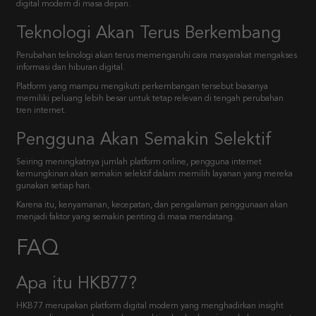
digital modern di masa depan.
Teknologi Akan Terus Berkembang
Perubahan teknologi akan terus memengaruhi cara masyarakat mengakses
informasi dan hiburan digital.
Platform yang mampu mengikuti perkembangan tersebut biasanya
memiliki peluang lebih besar untuk tetap relevan di tengah perubahan
tren internet.
Pengguna Akan Semakin Selektif
Seiring meningkatnya jumlah platform online, pengguna internet
kemungkinan akan semakin selektif dalam memilih layanan yang mereka
gunakan setiap hari.
Karena itu, kenyamanan, kecepatan, dan pengalaman penggunaan akan
menjadi faktor yang semakin penting di masa mendatang.
FAQ
Apa itu HKB77?
HKB77 merupakan platform digital modern yang menghadirkan insight