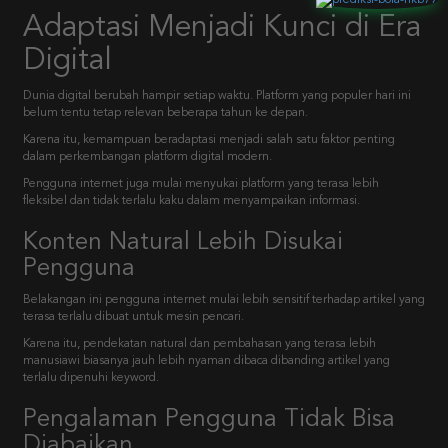
Adaptasi Menjadi Kunci di Era
Digital
Dunia digital berubah hampir setiap waktu. Platform yang populer hari ini
belum tentu tetap relevan beberapa tahun ke depan.
Karena itu, kemampuan beradaptasi menjadi salah satu faktor penting
dalam perkembangan platform digital modern.
Pengguna internet juga mulai menyukai platform yang terasa lebih
fleksibel dan tidak terlalu kaku dalam menyampaikan informasi.
Konten Natural Lebih Disukai
Pengguna
Belakangan ini pengguna internet mulai lebih sensitif terhadap artikel yang
terasa terlalu dibuat untuk mesin pencari.
Karena itu, pendekatan natural dan pembahasan yang terasa lebih
manusiawi biasanya jauh lebih nyaman dibaca dibanding artikel yang
terlalu dipenuhi keyword.
Pengalaman Pengguna Tidak Bisa
Diabaikan