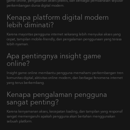
game online, pengalaman akses praktis, dan berbagai pembahasan seputar
perkembangan dunia digital modern.
Kenapa platform digital modern
lebih diminati?
Karena mayoritas pengguna internet sekarang lebih menyukai akses yang
cepat, tampilan mobile-friendly, dan pengalaman penggunaan yang terasa
lebih nyaman.
Apa pentingnya insight game
online?
Insight game online membantu pengguna memahami perkembangan tren
komunitas digital, aktivitas online modern, dan berbagai fenomena internet
yang terus berkembang.
Kenapa pengalaman pengguna
sangat penting?
Karena kenyamanan akses, kecepatan loading, dan tampilan yang responsif
sangat memengaruhi apakah pengguna akan bertahan menggunakan
sebuah platform.