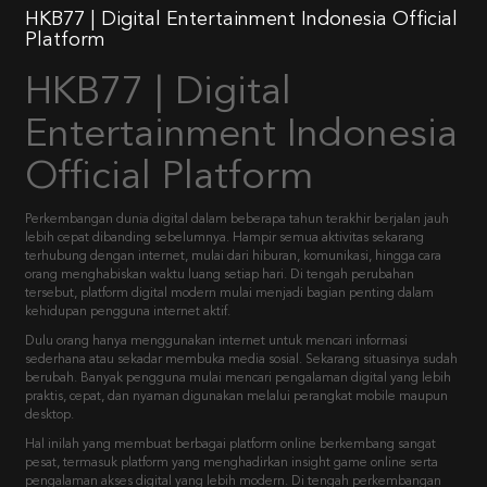
HKB77 | Digital Entertainment Indonesia Official
Platform
HKB77 | Digital
Entertainment Indonesia
Official Platform
Perkembangan dunia digital dalam beberapa tahun terakhir berjalan jauh
lebih cepat dibanding sebelumnya. Hampir semua aktivitas sekarang
terhubung dengan internet, mulai dari hiburan, komunikasi, hingga cara
orang menghabiskan waktu luang setiap hari. Di tengah perubahan
tersebut, platform digital modern mulai menjadi bagian penting dalam
kehidupan pengguna internet aktif.
Dulu orang hanya menggunakan internet untuk mencari informasi
sederhana atau sekadar membuka media sosial. Sekarang situasinya sudah
berubah. Banyak pengguna mulai mencari pengalaman digital yang lebih
praktis, cepat, dan nyaman digunakan melalui perangkat mobile maupun
desktop.
Hal inilah yang membuat berbagai platform online berkembang sangat
pesat, termasuk platform yang menghadirkan insight game online serta
pengalaman akses digital yang lebih modern. Di tengah perkembangan