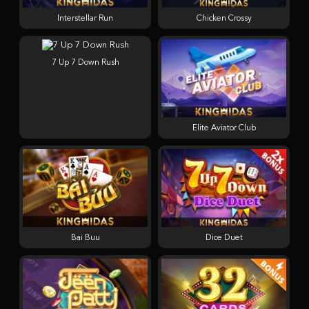
Interstellar Run
Chicken Crossy
7 Up 7 Down Rush
Elite Aviator Club
Bai Buu
Dice Duet