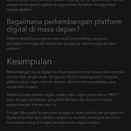
Karena kenyamanan akses, kecepatan loading, dan tampilan yang responsif
sangat memengaruhi apakah pengguna akan bertahan menggunakan
sebuah platform.
Bagaimana perkembangan platform
digital di masa depan?
Platform digital kemungkinan akan terus berkembang mengikuti
perubahan teknologi dan kebutuhan pengguna internet yang semakin
modern.
Kesimpulan
Perkembangan dunia digital membuat pola konsumsi hiburan dan informasi
ikut berubah sangat cepat. Pengguna internet sekarang lebih menyukai
platform yang ringan, nyaman diakses, dan memiliki pendekatan yang
terasa lebih modern.
Melalui konsep platform digital modern dan insight game online, HKB77
hadir dengan pendekatan yang lebih fleksibel dan relevan terhadap
perkembangan internet saat ini.
Dengan fokus pada kenyamanan pengguna, akses praktis, dan pengalaman
digital yang lebih baik, platform seperti ini memiliki peluang besar untuk
terus berkembang di tengah perubahan tren digital modern.