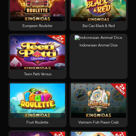
European Roulette
Bai Cao Black & Red
Indonesian Animal Dice
Teen Patti Versus
Fruit Roulette
Vietnam Fish Prawn Crab