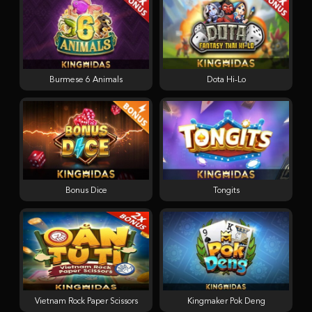
Burmese 6 Animals
Dota Hi-Lo
Bonus Dice
Tongits
Vietnam Rock Paper Scissors
Kingmaker Pok Deng