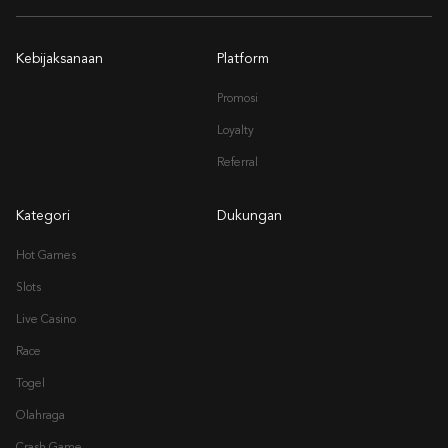
Kebijaksanaan
Platform
Promosi
Loyalty
Referral
Kategori
Dukungan
Hot Games
Slots
Live Casino
Race
Togel
Olahraga