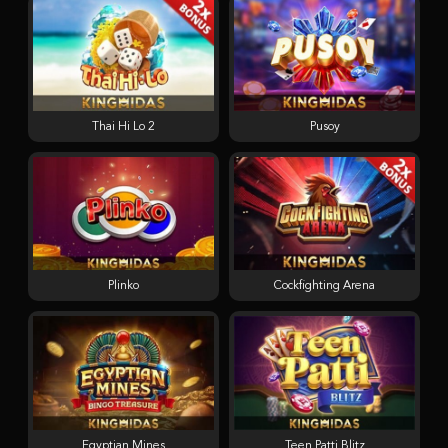
Thai Hi Lo 2
Pusoy
Plinko
Cockfighting Arena
Egyptian Mines
Teen Patti Blitz