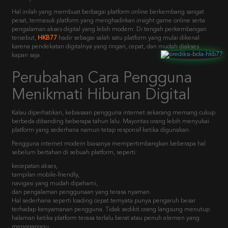
Hal inilah yang membuat berbagai platform online berkembang sangat
pesat, termasuk platform yang menghadirkan insight game online serta
pengalaman akses digital yang lebih modern. Di tengah perkembangan
tersebut,
HKB77
hadir sebagai salah satu platform yang mulai dikenal
karena pendekatan digitalnya yang ringan, cepat, dan mudah diakses
kapan saja.
Perubahan Cara Pengguna
Menikmati Hiburan Digital
Kalau diperhatikan, kebiasaan pengguna internet sekarang memang cukup
berbeda dibanding beberapa tahun lalu. Mayoritas orang lebih menyukai
platform yang sederhana namun tetap responsif ketika digunakan.
Pengguna internet modern biasanya mempertimbangkan beberapa hal
sebelum bertahan di sebuah platform, seperti:
kecepatan akses,
tampilan mobile-friendly,
navigasi yang mudah dipahami,
dan pengalaman penggunaan yang terasa nyaman.
Hal sederhana seperti loading cepat ternyata punya pengaruh besar
terhadap kenyamanan pengguna. Tidak sedikit orang langsung menutup
halaman ketika platform terasa terlalu berat atau penuh elemen yang
mengganggu.