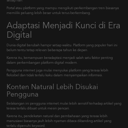
setiap hari.
Portal atau platform yang mampu mengikuti perkembangan tren biasanya
memiliki peluang lebih besar untuk terus berkembang.
Adaptasi Menjadi Kunci di Era
Digital
Dunia digital berubah hampir setiap waktu. Platform yang populer hari ini
belum tentu tetap relevan beberapa tahun ke depan.
Karena itu, kemampuan beradaptasi menjadi salah satu faktor penting
dalam perkembangan platform digital modern.
Pengguna internet juga mulai menyukai platform yang terasa lebih
fleksibel dan tidak terlalu kaku dalam menyampaikan informasi.
Konten Natural Lebih Disukai
Pengguna
Belakangan ini pengguna internet mulai lebih sensitif terhadap artikel yang
terasa terlalu dibuat untuk mesin pencari.
Karena itu, pendekatan natural dan pembahasan yang terasa lebih
manusiawi biasanya jauh lebih nyaman dibaca dibanding artikel yang
terlalu dipenuhi keyword.