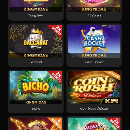
Teen Patti
32 Cards
Baccarat
Cash Rocket
Bicho
Coin Rush Deluxe