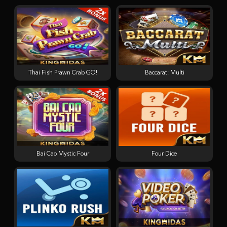
Thai Fish Prawn Crab GO!
Baccarat: Multi
Bai Cao Mystic Four
Four Dice