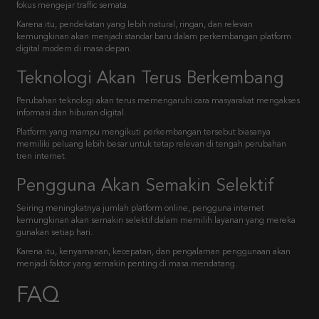
fokus mengejar traffic semata.
Karena itu, pendekatan yang lebih natural, ringan, dan relevan
kemungkinan akan menjadi standar baru dalam perkembangan platform
digital modern di masa depan.
Teknologi Akan Terus Berkembang
Perubahan teknologi akan terus memengaruhi cara masyarakat mengakses
informasi dan hiburan digital.
Platform yang mampu mengikuti perkembangan tersebut biasanya
memiliki peluang lebih besar untuk tetap relevan di tengah perubahan
tren internet.
Pengguna Akan Semakin Selektif
Seiring meningkatnya jumlah platform online, pengguna internet
kemungkinan akan semakin selektif dalam memilih layanan yang mereka
gunakan setiap hari.
Karena itu, kenyamanan, kecepatan, dan pengalaman penggunaan akan
menjadi faktor yang semakin penting di masa mendatang.
FAQ