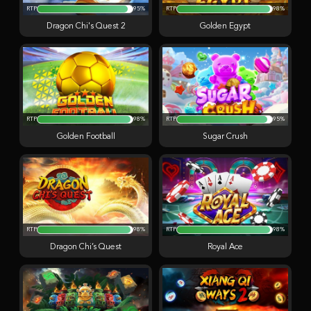
RTP
95%
RTP
98%
Dragon Chi's Quest 2
Golden Egypt
RTP
98%
RTP
95%
Golden Football
Sugar Crush
RTP
98%
RTP
98%
Dragon Chi’s Quest
Royal Ace