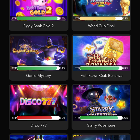
RTP
95%
RTP
84%
Piggy Bank Gold 2
World Cup Final
RTP
94%
RTP
93%
Genie Mystery
Fish Prawn Crab Bonanza
RTP
82%
RTP
90%
Disco 777
Starry Adventure