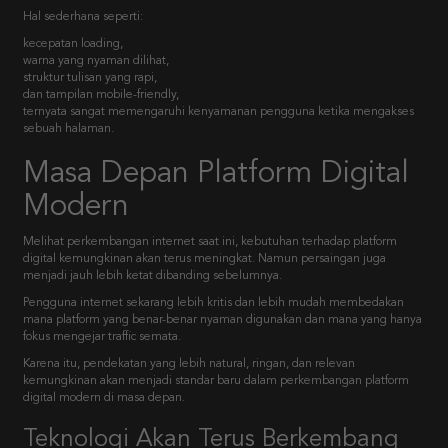
Hal sederhana seperti:
kecepatan loading,
warna yang nyaman dilihat,
struktur tulisan yang rapi,
dan tampilan mobile-friendly,
ternyata sangat memengaruhi kenyamanan pengguna ketika mengakses
sebuah halaman.
Masa Depan Platform Digital
Modern
Melihat perkembangan internet saat ini, kebutuhan terhadap platform
digital kemungkinan akan terus meningkat. Namun persaingan juga
menjadi jauh lebih ketat dibanding sebelumnya.
Pengguna internet sekarang lebih kritis dan lebih mudah membedakan
mana platform yang benar-benar nyaman digunakan dan mana yang hanya
fokus mengejar traffic semata.
Karena itu, pendekatan yang lebih natural, ringan, dan relevan
kemungkinan akan menjadi standar baru dalam perkembangan platform
digital modern di masa depan.
Teknologi Akan Terus Berkembang