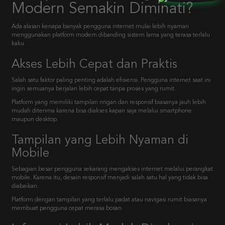
Modern Semakin Diminati?
Ada alasan kenapa banyak pengguna internet mulai lebih nyaman
menggunakan platform modern dibanding sistem lama yang terasa terlalu
kaku.
Akses Lebih Cepat dan Praktis
Salah satu faktor paling penting adalah efisiensi. Pengguna internet saat ini
ingin semuanya berjalan lebih cepat tanpa proses yang rumit.
Platform yang memiliki tampilan ringan dan responsif biasanya jauh lebih
mudah diterima karena bisa diakses kapan saja melalui smartphone
maupun desktop.
Tampilan yang Lebih Nyaman di
Mobile
Sebagian besar pengguna sekarang mengakses internet melalui perangkat
mobile. Karena itu, desain responsif menjadi salah satu hal yang tidak bisa
diabaikan.
Platform dengan tampilan yang terlalu padat atau navigasi rumit biasanya
membuat pengguna cepat merasa bosan.