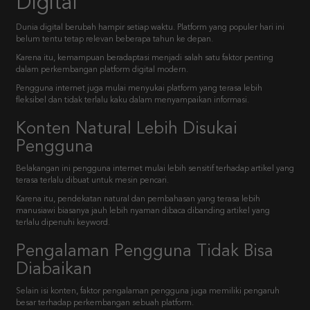
Digital
Dunia digital berubah hampir setiap waktu. Platform yang populer hari ini
belum tentu tetap relevan beberapa tahun ke depan.
Karena itu, kemampuan beradaptasi menjadi salah satu faktor penting
dalam perkembangan platform digital modern.
Pengguna internet juga mulai menyukai platform yang terasa lebih
fleksibel dan tidak terlalu kaku dalam menyampaikan informasi.
Konten Natural Lebih Disukai
Pengguna
Belakangan ini pengguna internet mulai lebih sensitif terhadap artikel yang
terasa terlalu dibuat untuk mesin pencari.
Karena itu, pendekatan natural dan pembahasan yang terasa lebih
manusiawi biasanya jauh lebih nyaman dibaca dibanding artikel yang
terlalu dipenuhi keyword.
Pengalaman Pengguna Tidak Bisa
Diabaikan
Selain isi konten, faktor pengalaman pengguna juga memiliki pengaruh
besar terhadap perkembangan sebuah platform.