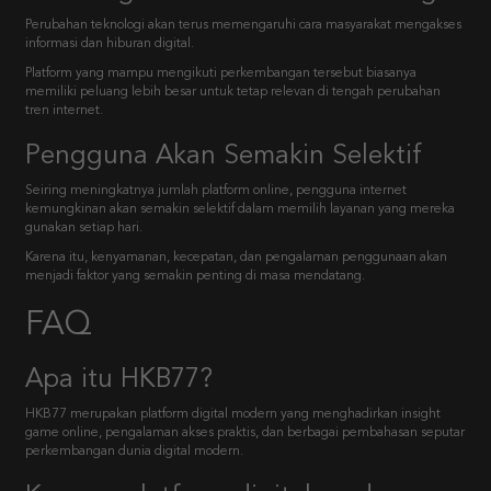
Perubahan teknologi akan terus memengaruhi cara masyarakat mengakses
informasi dan hiburan digital.
Platform yang mampu mengikuti perkembangan tersebut biasanya
memiliki peluang lebih besar untuk tetap relevan di tengah perubahan
tren internet.
Pengguna Akan Semakin Selektif
Seiring meningkatnya jumlah platform online, pengguna internet
kemungkinan akan semakin selektif dalam memilih layanan yang mereka
gunakan setiap hari.
Karena itu, kenyamanan, kecepatan, dan pengalaman penggunaan akan
menjadi faktor yang semakin penting di masa mendatang.
FAQ
Apa itu HKB77?
HKB77 merupakan platform digital modern yang menghadirkan insight
game online, pengalaman akses praktis, dan berbagai pembahasan seputar
perkembangan dunia digital modern.