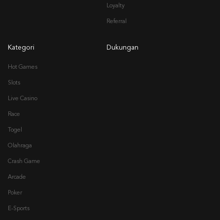
Loyalty
Referral
Kategori
Dukungan
Hot Games
Slots
Live Casino
Race
Togel
Olahraga
Crash Game
Arcade
Poker
E-Sports