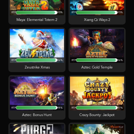
RTP
95%
RTP
95%
Maya: Elemental Totem 2
Xiang Qi Ways 2
RTP
96%
RTP
96%
Zeustrike Xmas
Aztec: Gold Temple
RTP
98%
RTP
97%
Aztec: Bonus Hunt
Crazy Bounty: Jackpot