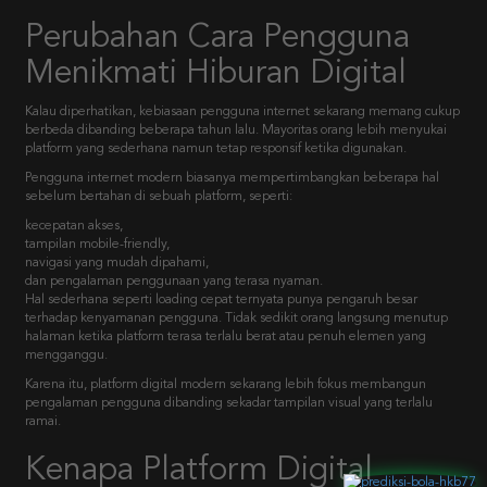
Perubahan Cara Pengguna
Menikmati Hiburan Digital
Kalau diperhatikan, kebiasaan pengguna internet sekarang memang cukup
berbeda dibanding beberapa tahun lalu. Mayoritas orang lebih menyukai
platform yang sederhana namun tetap responsif ketika digunakan.
Pengguna internet modern biasanya mempertimbangkan beberapa hal
sebelum bertahan di sebuah platform, seperti:
kecepatan akses,
tampilan mobile-friendly,
navigasi yang mudah dipahami,
dan pengalaman penggunaan yang terasa nyaman.
Hal sederhana seperti loading cepat ternyata punya pengaruh besar
terhadap kenyamanan pengguna. Tidak sedikit orang langsung menutup
halaman ketika platform terasa terlalu berat atau penuh elemen yang
mengganggu.
Karena itu, platform digital modern sekarang lebih fokus membangun
pengalaman pengguna dibanding sekadar tampilan visual yang terlalu
ramai.
Kenapa Platform Digital