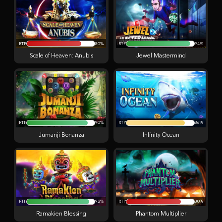
RTP
80%
RTP
94%
Scale of Heaven: Anubis
Jewel Mastermind
RTP
90%
RTP
86%
Jumanji Bonanza
Infinity Ocean
RTP
92%
RTP
80%
Ramakien Blessing
Phantom Multiplier