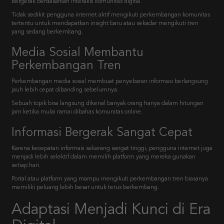
bergerak berdasarkan interaksi komunitas digital.
Tidak sedikit pengguna internet aktif mengikuti perkembangan komunitas
tertentu untuk mendapatkan insight baru atau sekadar mengikuti tren
yang sedang berkembang.
Media Sosial Membantu
Perkembangan Tren
Perkembangan media sosial membuat penyebaran informasi berlangsung
jauh lebih cepat dibanding sebelumnya.
Sebuah topik bisa langsung dikenal banyak orang hanya dalam hitungan
jam ketika mulai ramai dibahas komunitas online.
Informasi Bergerak Sangat Cepat
Karena kecepatan informasi sekarang sangat tinggi, pengguna internet juga
menjadi lebih selektif dalam memilih platform yang mereka gunakan
setiap hari.
Portal atau platform yang mampu mengikuti perkembangan tren biasanya
memiliki peluang lebih besar untuk terus berkembang.
Adaptasi Menjadi Kunci di Era