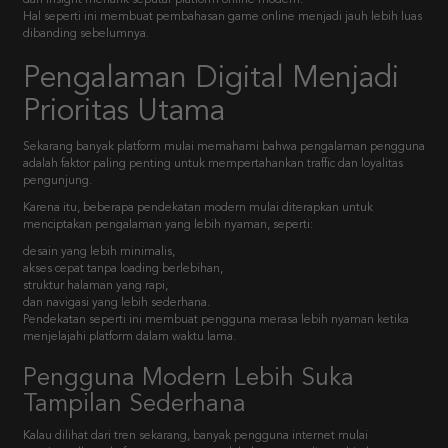
dan insight menarik seputar platform online modern.
Hal seperti ini membuat pembahasan game online menjadi jauh lebih luas
dibanding sebelumnya.
Pengalaman Digital Menjadi
Prioritas Utama
Sekarang banyak platform mulai memahami bahwa pengalaman pengguna
adalah faktor paling penting untuk mempertahankan traffic dan loyalitas
pengunjung.
Karena itu, beberapa pendekatan modern mulai diterapkan untuk
menciptakan pengalaman yang lebih nyaman, seperti:
desain yang lebih minimalis,
akses cepat tanpa loading berlebihan,
struktur halaman yang rapi,
dan navigasi yang lebih sederhana.
Pendekatan seperti ini membuat pengguna merasa lebih nyaman ketika
menjelajahi platform dalam waktu lama.
Pengguna Modern Lebih Suka
Tampilan Sederhana
Kalau dilihat dari tren sekarang, banyak pengguna internet mulai