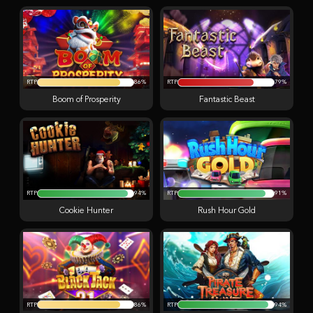
RTP
86%
RTP
79%
Boom of Prosperity
Fantastic Beast
RTP
94%
RTP
91%
Cookie Hunter
Rush Hour Gold
RTP
86%
RTP
94%