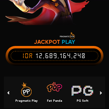
JACKPOT
PLAY
IDR
12,689,164,240
Pragmatic Play
Fat Panda
PG Soft
Slot