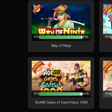
RTP
98%
RTP
Way of Ninja
RTP
96%
RTP
Slot88 Gates of Gatot Kaca 1000