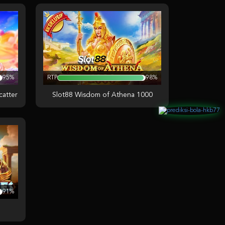
95%
RTP
98%
catter
Slot88 Wisdom of Athena 1000
91%