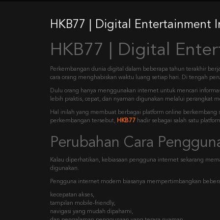
HKB77 | Digital Entertainment I
HKB77 | Digital Enter
Perkembangan dunia digital dalam beberapa tahun terakhir berja
cara orang menghabiskan waktu luang setiap hari. Di tengah per
Dulu orang hanya menggunakan internet untuk mencari informas
lebih praktis, cepat, dan nyaman digunakan melalui perangkat 
Hal inilah yang membuat berbagai platform online berkembang s
perkembangan tersebut,
HKB77
hadir sebagai salah satu platfo
Perubahan Cara Pengguna
Kalau diperhatikan, kebiasaan pengguna internet sekarang mema
digunakan.
Pengguna internet modern biasanya mempertimbangkan beberapa
kecepatan akses,
tampilan mobile-friendly,
navigasi yang mudah dipahami,
dan pengalaman penggunaan yang terasa nyaman.