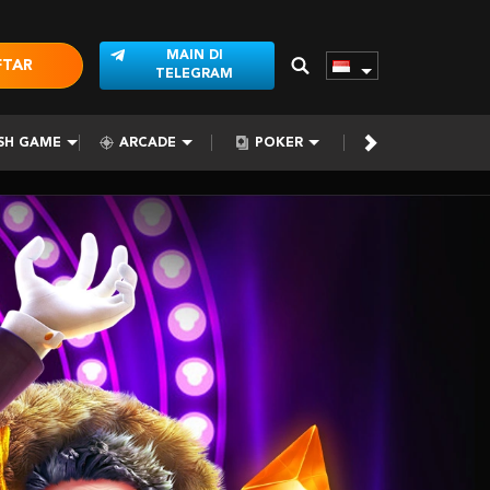
MAIN DI
FTAR
TELEGRAM
SH GAME
ARCADE
POKER
E-SPORTS