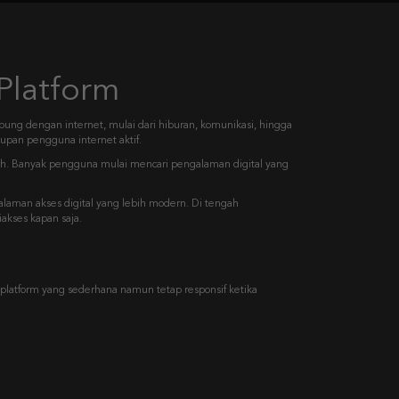
 Platform
bung dengan internet, mulai dari hiburan, komunikasi, hingga
upan pengguna internet aktif.
ah. Banyak pengguna mulai mencari pengalaman digital yang
laman akses digital yang lebih modern. Di tengah
akses kapan saja.
platform yang sederhana namun tetap responsif ketika