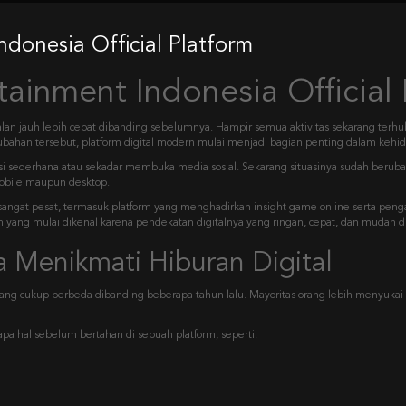
ndonesia Official Platform
tainment Indonesia Official
lan jauh lebih cepat dibanding sebelumnya. Hampir semua aktivitas sekarang terhu
ubahan tersebut, platform digital modern mulai menjadi bagian penting dalam kehid
i sederhana atau sekadar membuka media sosial. Sekarang situasinya sudah berub
mobile maupun desktop.
angat pesat, termasuk platform yang menghadirkan insight game online serta penga
rm yang mulai dikenal karena pendekatan digitalnya yang ringan, cepat, dan mudah di
 Menikmati Hiburan Digital
ng cukup berbeda dibanding beberapa tahun lalu. Mayoritas orang lebih menyukai 
 hal sebelum bertahan di sebuah platform, seperti: