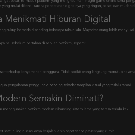
angat pesat, termasuk platform yang menghadirkan insight game online serta penga
rm yang mulai dikenal karena pendekatan digitalnya yang ringan, cepat, dan mudah di
 Menikmati Hiburan Digital
ng cukup berbeda dibanding beberapa tahun lalu. Mayoritas orang lebih menyukai 
 hal sebelum bertahan di sebuah platform, seperti:
esar terhadap kenyamanan pengguna. Tidak sedikit orang langsung menutup halaman 
angun pengalaman pengguna dibanding sekadar tampilan visual yang terlalu ramai.
Modern Semakin Diminati?
n menggunakan platform modern dibanding sistem lama yang terasa terlalu kaku.
net saat ini ingin semuanya berjalan lebih cepat tanpa proses yang rumit.