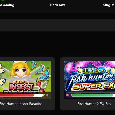
oGaming
Hacksaw
King M
80%
RTP
Fish Hunter Insect Paradise
Fish Hunter 2 EX-Pro