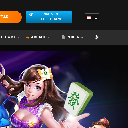
MAIN DI
FTAR
TELEGRAM
SH GAME
ARCADE
POKER
E-SPORTS