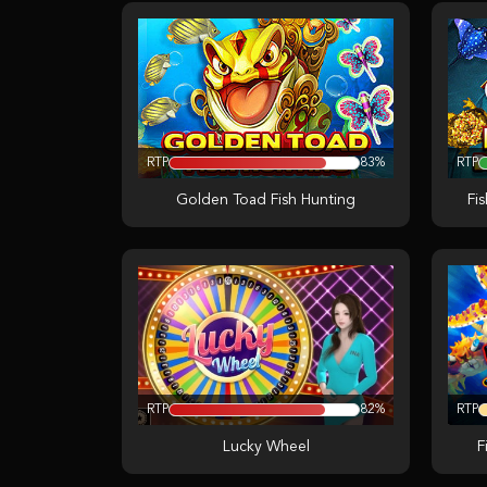
RTP
83%
RTP
Golden Toad Fish Hunting
Fi
RTP
82%
RTP
Lucky Wheel
F