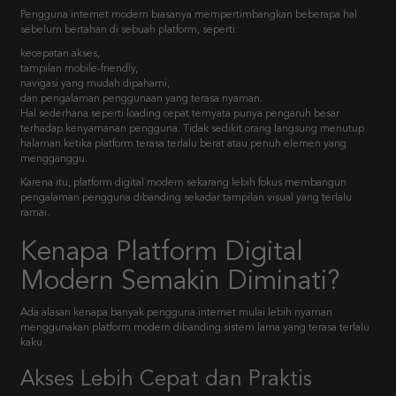
Pengguna internet modern biasanya mempertimbangkan beberapa hal
sebelum bertahan di sebuah platform, seperti:
kecepatan akses,
tampilan mobile-friendly,
navigasi yang mudah dipahami,
dan pengalaman penggunaan yang terasa nyaman.
Hal sederhana seperti loading cepat ternyata punya pengaruh besar
terhadap kenyamanan pengguna. Tidak sedikit orang langsung menutup
halaman ketika platform terasa terlalu berat atau penuh elemen yang
mengganggu.
Karena itu, platform digital modern sekarang lebih fokus membangun
pengalaman pengguna dibanding sekadar tampilan visual yang terlalu
ramai.
Kenapa Platform Digital
Modern Semakin Diminati?
Ada alasan kenapa banyak pengguna internet mulai lebih nyaman
menggunakan platform modern dibanding sistem lama yang terasa terlalu
kaku.
Akses Lebih Cepat dan Praktis