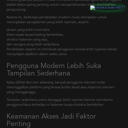
Sekarang banyak platform mulai memahami bahwa pengalaman pengguna
adalah faktor paling penting untuk mempertahankan traffic dan loyalitas
pengunjung.
Karena itu, beberapa pendekatan modern mulai diterapkan untuk
menciptakan pengalaman yang lebih nyaman, seperti:
desain yang lebih minimalis,
akses cepat tanpa loading berlebihan,
struktur halaman yang rapi,
dan navigasi yang lebih sederhana.
Pendekatan seperti ini membuat pengguna merasa lebih nyaman ketika
menjelajahi platform dalam waktu lama.
Pengguna Modern Lebih Suka
Tampilan Sederhana
Kalau dilihat dari tren sekarang, banyak pengguna internet mulai
meninggalkan platform yang terasa terlalu berat atau dipenuhi elemen
yang mengganggu.
Tampilan sederhana justru dianggap lebih nyaman karena membantu
pengguna fokus terhadap isi halaman tanpa distraksi berlebihan.
Keamanan Akses Jadi Faktor
Penting