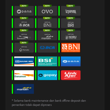
* Selama bank maintenance dan bank offline deposit dan
penarikan tidak dapat diproses