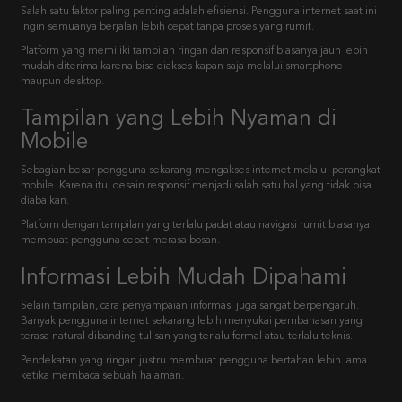
Salah satu faktor paling penting adalah efisiensi. Pengguna internet saat ini
ingin semuanya berjalan lebih cepat tanpa proses yang rumit.
Platform yang memiliki tampilan ringan dan responsif biasanya jauh lebih
mudah diterima karena bisa diakses kapan saja melalui smartphone
maupun desktop.
Tampilan yang Lebih Nyaman di
Mobile
Sebagian besar pengguna sekarang mengakses internet melalui perangkat
mobile. Karena itu, desain responsif menjadi salah satu hal yang tidak bisa
diabaikan.
Platform dengan tampilan yang terlalu padat atau navigasi rumit biasanya
membuat pengguna cepat merasa bosan.
Informasi Lebih Mudah Dipahami
Selain tampilan, cara penyampaian informasi juga sangat berpengaruh.
Banyak pengguna internet sekarang lebih menyukai pembahasan yang
terasa natural dibanding tulisan yang terlalu formal atau terlalu teknis.
Pendekatan yang ringan justru membuat pengguna bertahan lebih lama
ketika membaca sebuah halaman.