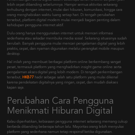
lebih cepat dibanding sebelumnya. Hampir semua aktivitas sekarang
terhubung dengan internet, mulai dari hiburan, komunikasi, hingga cara
orang menghabiskan waktu luang setiap hari. Di tengah perubahan
tersebut, platform digital modern mulai menjadi bagian penting dalam
kehidupan pengguna internet aktif.
Dulu orang hanya menggunakan internet untuk mencari informasi
sederhana atau sekadar membuka media sosial. Sekarang situasinya sudah
berubah. Banyak pengguna mulai mencari pengalaman digital yang lebih
praktis, cepat, dan nyaman digunakan melalui perangkat mobile maupun
desktop.
Hal inilah yang membuat berbagai platform online berkembang sangat
pesat, termasuk platform yang menghadirkan insight game online serta
pengalaman akses digital yang lebih modern. Di tengah perkembangan
tersebut,
HKB77
hadir sebagai salah satu platform yang mulai dikenal
karena pendekatan digitalnya yang ringan, cepat, dan mudah diakses
kapan saja.
Perubahan Cara Pengguna
Menikmati Hiburan Digital
Kalau diperhatikan, kebiasaan pengguna internet sekarang memang cukup
berbeda dibanding beberapa tahun lalu. Mayoritas orang lebih menyukai
platform yang sederhana namun tetap responsif ketika digunakan.