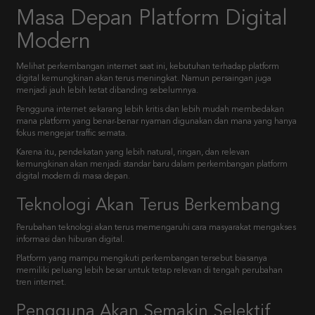
Masa Depan Platform Digital
Modern
Melihat perkembangan internet saat ini, kebutuhan terhadap platform
digital kemungkinan akan terus meningkat. Namun persaingan juga
menjadi jauh lebih ketat dibanding sebelumnya.
Pengguna internet sekarang lebih kritis dan lebih mudah membedakan
mana platform yang benar-benar nyaman digunakan dan mana yang hanya
fokus mengejar traffic semata.
Karena itu, pendekatan yang lebih natural, ringan, dan relevan
kemungkinan akan menjadi standar baru dalam perkembangan platform
digital modern di masa depan.
Teknologi Akan Terus Berkembang
Perubahan teknologi akan terus memengaruhi cara masyarakat mengakses
informasi dan hiburan digital.
Platform yang mampu mengikuti perkembangan tersebut biasanya
memiliki peluang lebih besar untuk tetap relevan di tengah perubahan
tren internet.
Pengguna Akan Semakin Selektif