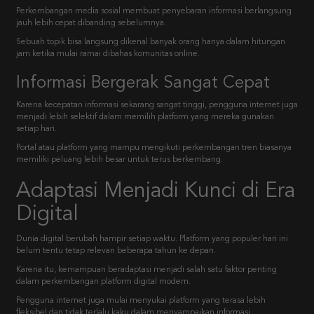
Perkembangan media sosial membuat penyebaran informasi berlangsung
jauh lebih cepat dibanding sebelumnya.
Sebuah topik bisa langsung dikenal banyak orang hanya dalam hitungan
jam ketika mulai ramai dibahas komunitas online.
Informasi Bergerak Sangat Cepat
Karena kecepatan informasi sekarang sangat tinggi, pengguna internet juga
menjadi lebih selektif dalam memilih platform yang mereka gunakan
setiap hari.
Portal atau platform yang mampu mengikuti perkembangan tren biasanya
memiliki peluang lebih besar untuk terus berkembang.
Adaptasi Menjadi Kunci di Era
Digital
Dunia digital berubah hampir setiap waktu. Platform yang populer hari ini
belum tentu tetap relevan beberapa tahun ke depan.
Karena itu, kemampuan beradaptasi menjadi salah satu faktor penting
dalam perkembangan platform digital modern.
Pengguna internet juga mulai menyukai platform yang terasa lebih
fleksibel dan tidak terlalu kaku dalam menyampaikan informasi.